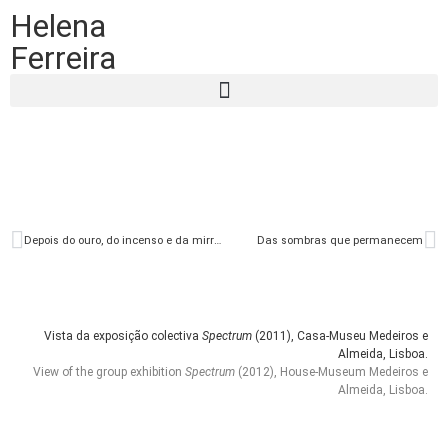
Helena
Ferreira
Depois do ouro, do incenso e da mirra… A primeira Ceia
Das sombras que permanecem
Vista da exposição colectiva
Spectrum
(2011), Casa-Museu
Medeiros e
Almeida
, Lisboa.
View of the group exhibition
Spectrum
(2012), House-Museum Medeiros e
Almeida, Lisboa.